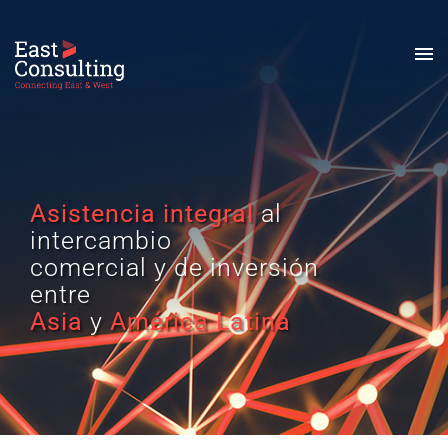
Asistencia integral
al
intercambio
comercial y de inversión
entre
Asia
y
América Latina
Español